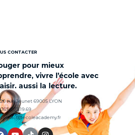
US CONTACTER
ouger pour mieux
pprendre, vivre l’école avec
aisir. aussi la lecture.
20 rue Jeunet 69005 LYON
06.88.73.19.69
contact@ecoleacademy.fr