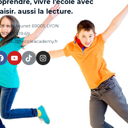
pprendre, vivre l’école avec
aisir. aussi la lecture.
20 rue Jeunet 69005 LYON
06.88.73.19.69
contact@ecoleacademy.fr